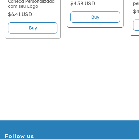
foto
Caneca Personalizada
$4.58 USD
pe
com seu Logo
lo
$4
$6.41 USD
Buy
Follow us