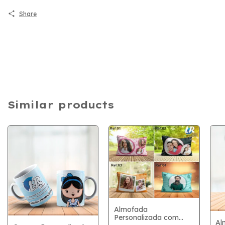
Share
Similar products
Almofada
Personalizada com
Al