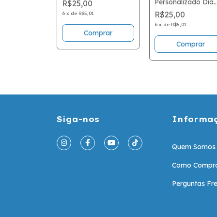
Personalizado Dia
R$25,00
das Mães
R$25,00
6
x
de
R$5,01
6
x
de
R$5,01
Comprar
Comprar
Siga-nos
Informa
Quem Somos
Como Compr
Perguntas Fr