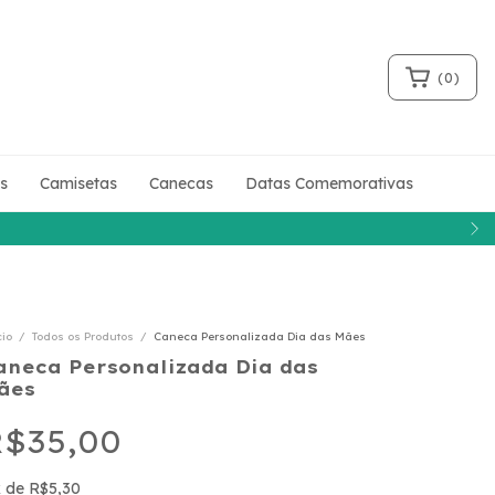
(
0
)
s
Camisetas
Canecas
Datas Comemorativas
cio
/
Todos os Produtos
/
Caneca Personalizada Dia das Mães
aneca Personalizada Dia das
ães
$35,00
x
de
R$5,30