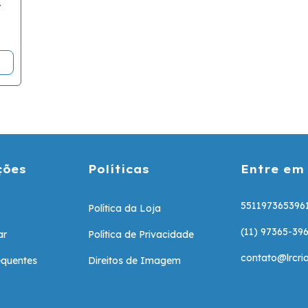
ções
Políticas
Entre em
551197365396
Política da Loja
(11) 97365-39
ar
Política de Privacidade
contato@lrcria
equentes
Direitos de Imagem