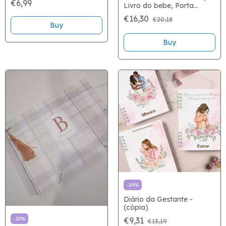
€6,99
Livro do bebe, Porta
documentos e Cartão do
€16,30
€20,18
SUS - (cópia)
Buy
Buy
-
29
%
Diário da Gestante -
(cópia)
-
22
%
€9,31
€13,19