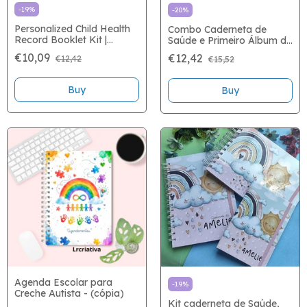
-
19
%
-
20
%
Personalized Child Health
Combo Caderneta de
Record Booklet Kit |
Saúde e Primeiro Álbum do
Ministry of Health
bebê
€10,09
€12,42
€12,42
€15,52
Buy
Buy
Agenda Escolar para
-
19
%
Creche Autista - (cópia)
Kit caderneta de Saúde,