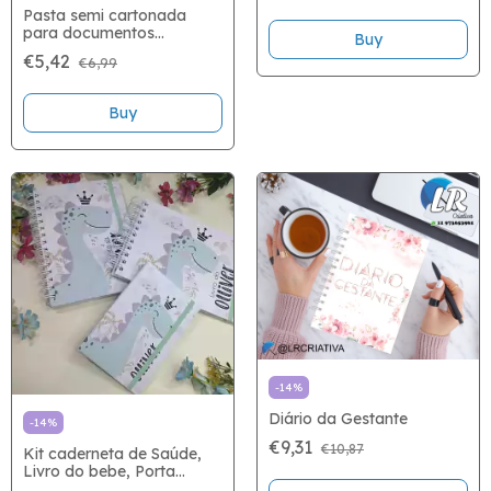
Pasta semi cartonada
para documentos
personalizada
€5,42
€6,99
-
14
%
Diário da Gestante
-
14
%
€9,31
€10,87
Kit caderneta de Saúde,
Livro do bebe, Porta
documentos e Cartão do