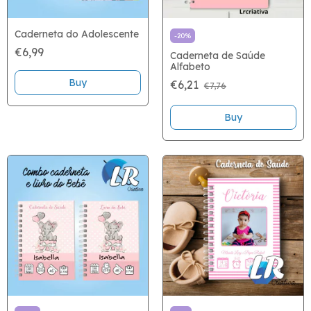
Caderneta do Adolescente
-
20
%
€6,99
Caderneta de Saúde
Alfabeto
Buy
€6,21
€7,76
Buy