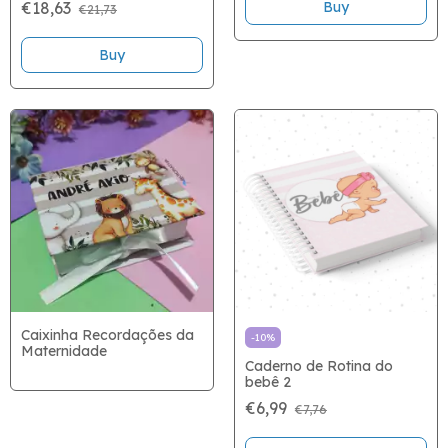
€18,63
€21,73
SUS
Buy
Caixinha Recordações da
-
10
%
Maternidade
Caderno de Rotina do
bebê 2
€6,99
€7,76