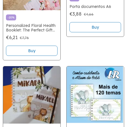
Porta documentos A6
€3,88
€4,66
-
20
%
Personalized Floral Health
Booklet: The Perfect Gift
for Your Baby
€6,21
€7,76
Buy