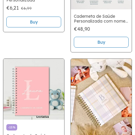
Personalizada
€6,21
€6,99
Caderneta de Saúde
Personalizada com nome -
Buy
(cópia)
€48,90
Buy
-
15
%