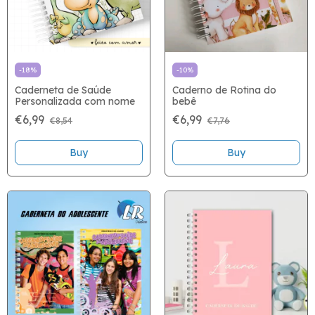
-
18
%
-
10
%
Caderneta de Saúde
Caderno de Rotina do
Personalizada com nome
bebê
€6,99
€6,99
€8,54
€7,76
Buy