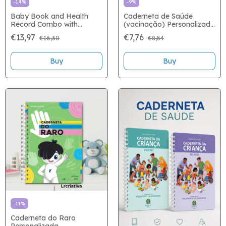
-
14
%
-
9
%
Baby Book and Health
Caderneta de Saúde
Record Combo with
(vacinação) Personalizada
Personalized Covers
com Foto
€13,97
€7,76
€16,30
€8,54
Buy
-
11
%
Caderneta do Raro