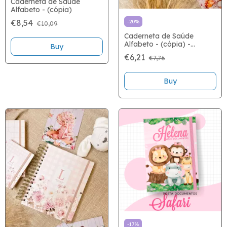
Caderneta de Saúde
Alfabeto - (cópia)
€8,54
-
20
%
€10,09
Caderneta de Saúde
Alfabeto - (cópia) -
Buy
(cópia)
€6,21
€7,76
Buy
-
17
%