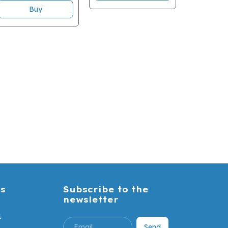
Personali
Buy
Bombom
€3,88
B
s
Subscribe to the
newsletter
1