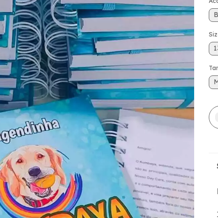
Ac
B
Siz
1
Ta
M