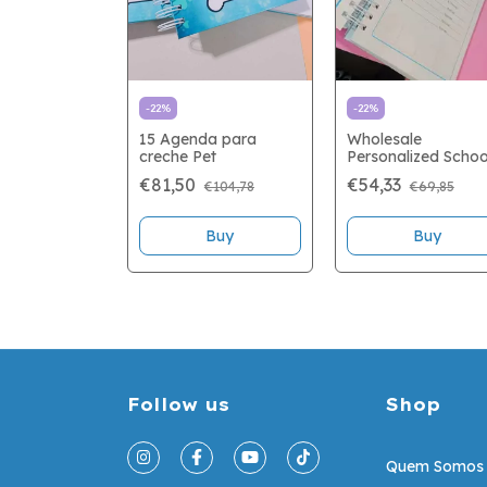
Buy
-
22
%
-
22
%
15 Agenda para
Wholesale
creche Pet
Personalized Schoo
Planner
€81,50
€54,33
€104,78
€69,85
Buy
Follow us
Shop
Quem Somos