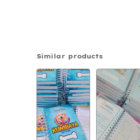
Similar products
a
izada dia
orados
)