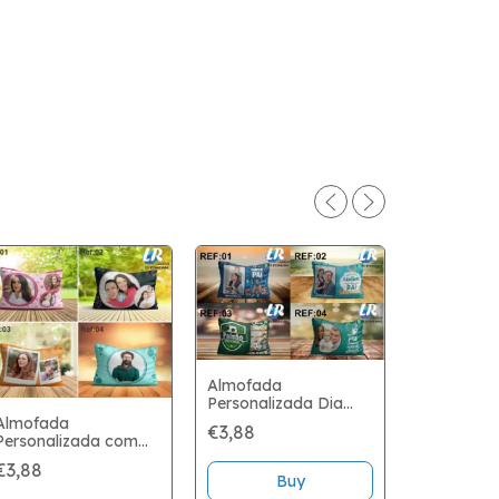
Almofada
Personalizada Dia
dos Pais
Almofada
€3,88
Personalizada com
foto
€3,88
Buy
Almofada