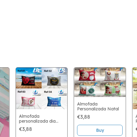
Almofada
Personalizada Natal
Almofada
€3,88
personalizada dia
dos namorados
€3,88
Buy