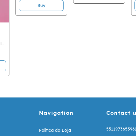
Buy
l
Navigation
Contact u
551197365396
Política da Loja