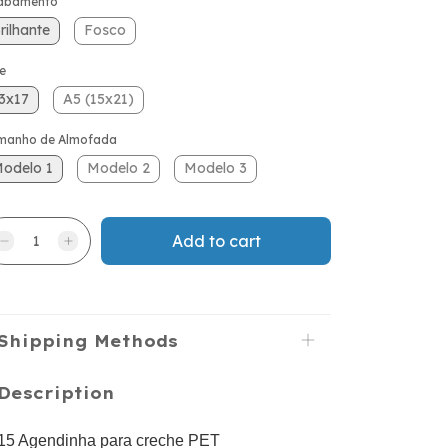
abamento
rilhante
Fosco
e
3x17
A5 (15x21)
manho de Almofada
odelo 1
Modelo 2
Modelo 3
Shipping Methods
Description
15 Agendinha para creche PET