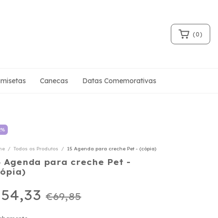
(
0
)
misetas
Canecas
Datas Comemorativas
2
%
me
/
Todos os Produtos
/
15 Agenda para creche Pet - (cópia)
5 Agenda para creche Pet -
cópia)
54,33
€69,85