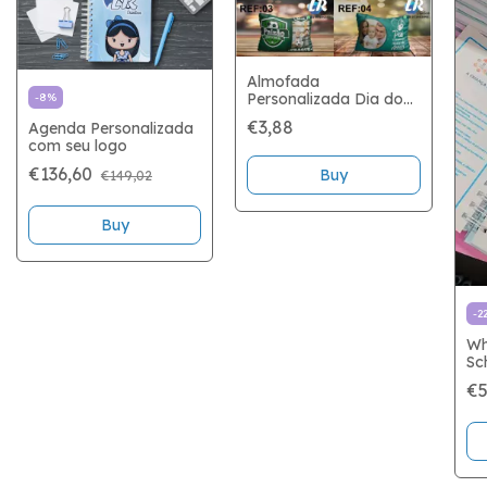
Almofada
Personalizada Dia dos
-
8
%
Pais
€3,88
Agenda Personalizada
com seu logo
€136,60
Buy
€149,02
-
2
Wh
Sc
€5