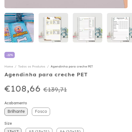
-
22
%
Home
/
Todos os Produtos
/
Agendinha para creche PET
Agendinha para creche PET
€108,66
€139,71
Acabamento
Brilhante
Fosco
Size
13x17
A5 (15x21)
A6 (10x15)